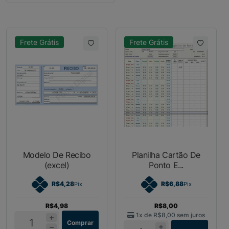
Frete Grátis
Frete Grátis
Modelo De Recibo
Planilha Cartão De
(excel)
Ponto E...
R$4,28
R$6,88
Pix
Pix
R$4,98
R$8,00
1x de
R$8,00
sem juros
Comprar