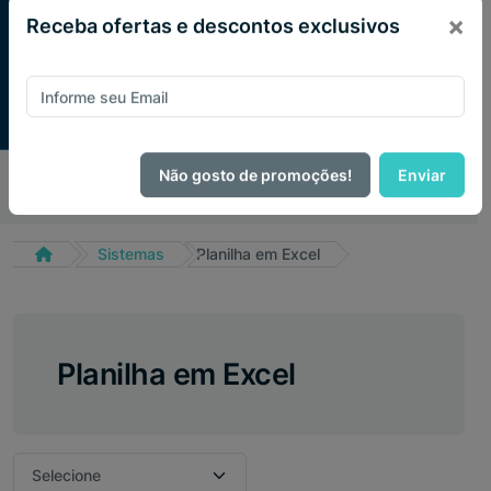
×
Receba ofertas e descontos exclusivos
Pague com
PIX e ganhe 14% OFF em todo o site no mês
Não gosto de promoções!
Enviar
de Agosto.
Sistemas
Planilha em Excel
Planilha em Excel