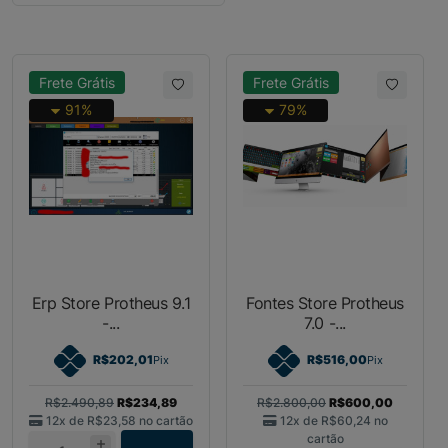
Frete Grátis
Frete Grátis
91%
79%
Erp Store Protheus 9.1
Fontes Store Protheus
-...
7.0 -...
R$202,01
R$516,00
Pix
Pix
R$2.490,89
R$234,89
R$2.800,00
R$600,00
12x de
R$23,58
no cartão
12x de
R$60,24
no
cartão