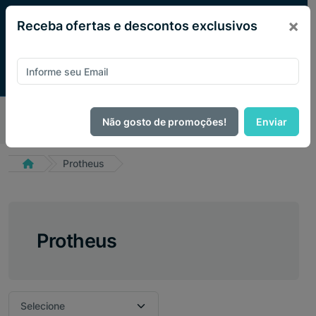
×
Receba ofertas e descontos exclusivos
Pague com
PIX e ganhe 14% OFF em todo o site no mês
Não gosto de promoções!
Enviar
de Agosto.
Protheus
Protheus