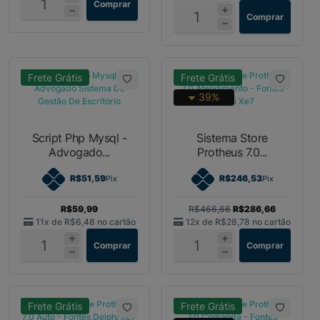
Comprar
Comprar
Frete Grátis
Frete Grátis
39%
Script Php Mysql -
Sistema Store
Advogado...
Protheus 7.0...
R$51,59
R$246,53
Pix
Pix
R$59,99
R$466,66
R$286,66
11x de
R$6,48
no cartão
12x de
R$28,78
no cartão
Comprar
Comprar
Frete Grátis
Frete Grátis