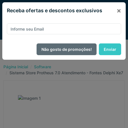
×
Receba ofertas e descontos exclusivos
Pague com
PIX e ganhe 14% OFF em todo o site no mês
Não gosto de promoções!
Enviar
de Agosto.
Página Inicial
Software
Sistema Store Protheus 7.0 Atendimento - Fontes Delphi Xe7