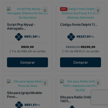
57%
Script Php Mysql -
Código Fonte Delphi 11...
Advogado...
R$51,59
R$257,91
Pix
Pix
R$59,99
R$699,00
R$299,89
11x de
R$6,48
no cartão
12x de
R$30,11
no cartão
Comprar
Comprar
Site para Igreja Modelo
Povo...
Site para Rádio Online
100%...
R$51,51
Pix