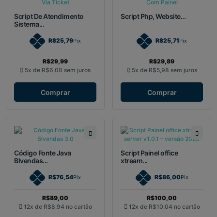
Script De Atendimento
Script Php, Website...
Sistema...
R$25,79
R$25,71
Pix
Pix
R$29,99
R$29,89
5x de
R$6,00
sem juros
5x de
R$5,98
sem juros
Comprar
Comprar
Código Fonte Java
Script Painel office
Blvendas...
xtream...
R$76,54
R$86,00
Pix
Pix
R$89,00
R$100,00
12x de
R$8,94
no cartão
12x de
R$10,04
no cartão