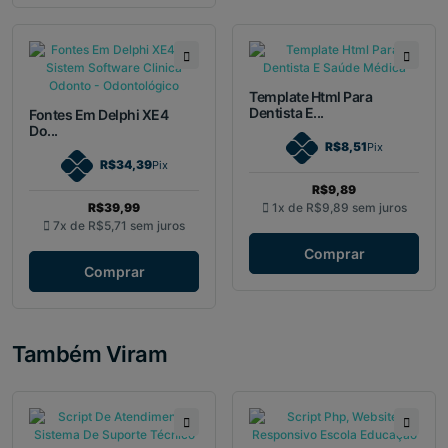
Template Html Para
Dentista E...
Fontes Em Delphi XE4
Do...
R$8,51
Pix
R$34,39
Pix
R$9,89
R$39,99
1x de
R$9,89
sem juros
7x de
R$5,71
sem juros
Comprar
Comprar
Também Viram