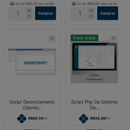
9x de
R$6,42
no cartão
3x de
R$6,66
sem juros
Comprar
Comprar
Frete Grátis
Script Gerenciamento
Script Php De Sistema
Odonto...
De...
R$85,14
R$34,39
Pix
Pix