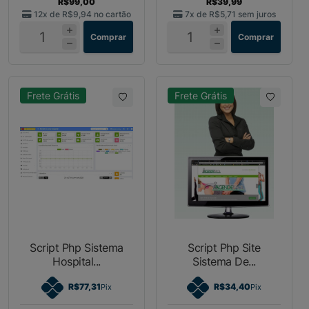
R$99,00
R$39,99
12x de
R$9,94
no cartão
7x de
R$5,71
sem juros
Comprar
Comprar
Frete Grátis
Frete Grátis
Script Php Sistema
Script Php Site
Hospital...
Sistema De...
R$77,31
R$34,40
Pix
Pix