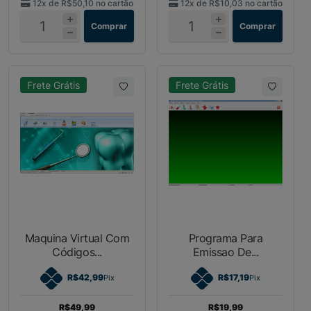
12x de
R$50,10
no cartão
12x de
R$10,03
no cartão
Comprar
Comprar
Frete Grátis
Frete Grátis
Maquina Virtual Com
Programa Para
Códigos...
Emissao De...
R$42,99
R$17,19
Pix
Pix
R$49,99
R$19,99