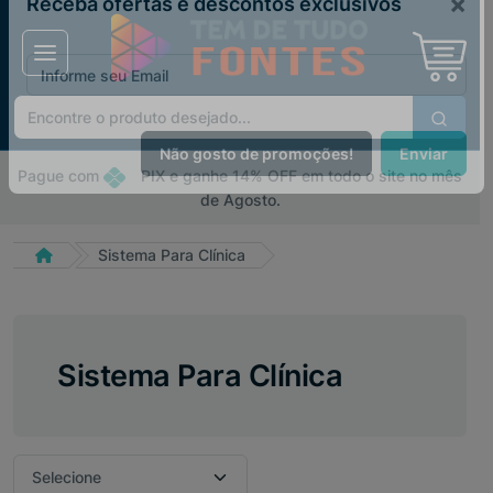
×
Receba ofertas e descontos exclusivos
Pague com
PIX e ganhe 14% OFF em todo o site no mês
Não gosto de promoções!
Enviar
de Agosto.
Sistema Para Clínica
Sistema Para Clínica