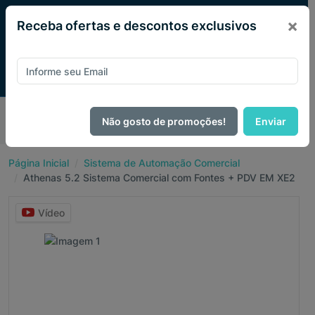
×
Receba ofertas e descontos exclusivos
Pague com
PIX e ganhe 14% OFF em todo o site no mês
Não gosto de promoções!
Enviar
de Agosto.
Página Inicial
Sistema de Automação Comercial
Athenas 5.2 Sistema Comercial com Fontes + PDV EM XE2
Vídeo