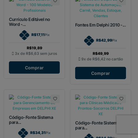
Currículo Editável no
Word -...
Fontes Em Delphi 2010 -...
R$17,11
Pix
R$42,99
Pix
R$19,89
3x de
R$6,63
sem juros
R$49,99
9x de
R$6,42
no cartão
Comprar
Comprar
Código-Fonte Sistema
para...
Código-Fonte Sistema
para...
R$34,31
Pix