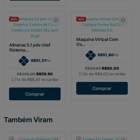
80%
40%
Maquina Virtual Com
Os...
Athenas 5.1 pdv chef
Sistema...
R$51,60
Pix
R$51,51
Pix
R$99,99
R$60,00
R$300,00
R$59,90
12x de
R$6,02
no cartão
11x de
R$6,47
no cartão
Comprar
Comprar
Também Viram