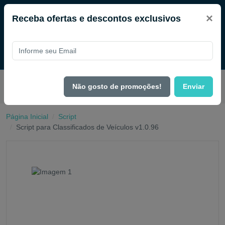
×
Receba ofertas e descontos exclusivos
Pague com
PIX e ganhe 14% OFF em todo o site no mês de
Não gosto de promoções!
Enviar
Agosto.
Página Inicial
Script
Script para Classificados de Veículos v1.0.96